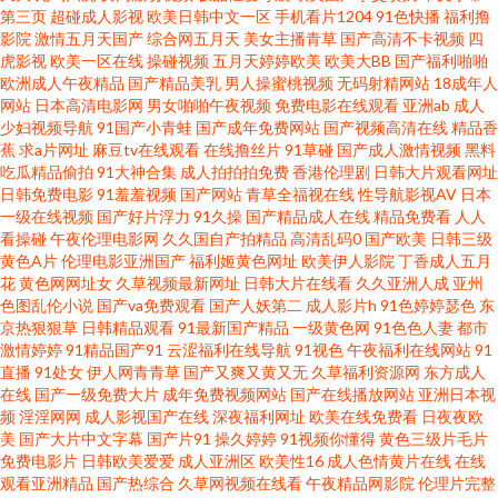
方影视库800 最新在线电影 成人网址在线观看国产 日韩欧美综合综合网 91永
第三页
超碰成人影视
欧美日韩中文一区
手机看片1204
91色快播
福利撸
影院
激情五月天国产
综合网五月天
美女主播青草
国产高清不卡视频
四
虎影视
欧美一区在线
操碰视频
五月天婷婷欧美
欧美大BB
国产福利啪啪
久免费视频 久久综合色老色 一及片免费 电影天堂dytt8 日韩福利一区二区 91
欧洲成人午夜精品
国产精品美乳
男人操蜜桃视频
无码射精网站
18成年人
网站
日本高清电影网
男女啪啪午夜视频
免费电影在线观看
亚洲ab
成人
视频国产足交 精品久久人妻中文更新 91N福利网 福利视频导航 三级网站 97
少妇视频导航
91国产小青蛙
国产成年免费网站
国产视频高清在线
精品香
蕉
求a片网址
麻豆tv在线观看
在线撸丝片
91草碰
国产成人激情视频
黑料
吃瓜精品偷拍
91大神合集
成人拍拍拍免费
香港伦理剧
日韩大片观看网址
青娱 男女夜间做事网站 91绿帽首页夫妻论坛 久久国产综合 亚洲首页 豆花Tv
日韩免费电影
91羞羞视频
国产网站
青草全福视在线
性导航影视AV
日本
一级在线视频
国产好片浮力
91久操
国产精品成人在线
精品免费看
人人
官网登录入口 全能影视大全在线观看 91啪在线 国产综合精品九九 天天视频
看操碰
午夜伦理电影网
久久国自产拍精品
高清乱码0
国产欧美
日韩三级
黄色A片
伦理电影亚洲国产
福利姬黄色网址
欧美伊人影院
丁香成人五月
花
黄色网网址女
久草视频最新网址
日韩大片在线看
久久亚洲人成
亚州
在线观看视频 sese777 青青草原 91色资源 伦理在线观看 91成人版在线看 国
色图乱伦小说
国产va免费观看
国产人妖第二
成人影片h
91色婷婷瑟色
东
京热狠狠草
日韩精品观看
91最新国产精品
一级黄色网
91色色人妻
都市
产成人午夜福利在线观看 色色91资源网 91香蕉视频在线看 欧美日韩视频图
激情婷婷
91精品国产91
云涩福利在线导航
91视色
午夜福利在线网站
91
直播
91处女
伊人网青青草
国产又爽又黄又无
久草福利资源网
东方成人
在线
国产一级免费大片
成年免费视频网站
国产在线播放网站
亚洲日本视
片一二三 91日本美女看片 激情白虎 亚洲AV妻不如妾 东京热亚洲天堂 深夜福
频
淫淫网网
成人影视国产在线
深夜福利网址
欧美在线免费看
日夜夜欧
美
国产大片中文字幕
国产片91
操久婷婷
91视频你懂得
黄色三级片毛片
利网站国产日韩 91资源站 自产中文 免费在线观看网站 91极品网址 黄色九一
免费电影片
日韩欧美爱爱
成人亚洲区
欧美性16
成人色情黄片在线
在线
观看亚洲精品
国产热综合
久草网视频在线看
午夜精品网影院
伦理片完整