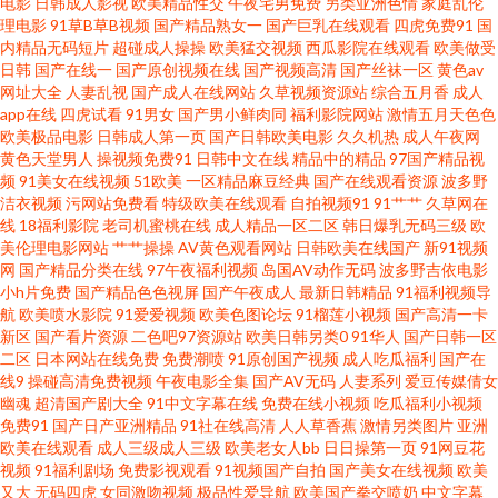
电影
日韩成人影视
欧美精品性交
午夜宅男免费
另类亚洲色情
家庭乱伦
看 日韩精品中字 91同城在线观看 国产色片影音先锋 少妇丝袜在线观看AV 97
理电影
91草B草B视频
国产精品熟女一
国产巨乳在线观看
四虎免费91
国
内精品无码短片
超碰成人操操
欧美猛交视频
西瓜影院在线观看
欧美做受
超碰夫妻资源 九1网页熊猫 午夜影院 97超碰福利导航 嫩草ying院 80s电影网
日韩
国产在线一
国产原创视频在线
国产视频高清
国产丝袜一区
黄色av
网址大全
人妻乱视
国产成人在线网站
久草视频资源站
综合五月香
成人
app在线
四虎试看
91男女
国产男小鲜肉同
福利影院网站
激情五月天色色
站 福利激情导航 欧美在线久草视频 91草在线观看 国产91在线观看 殴美日韩
欧美极品电影
日韩成人第一页
国产日韩欧美电影
久久机热
成人午夜网
黄色天堂男人
操视频免费91
日韩中文在线
精品中的精品
97国产精品视
不长 91狠狠超踫在线 丰满熟妇大乳做爰 日韩欧美大片 91人人插 国内自产自
频
91美女在线视频
51欧美
一区精品麻豆经典
国产在线观看资源
波多野
洁衣视频
污网站免费看
特级欧美在线观看
自拍视频91
91艹艹
久草网在
线
18福利影院
老司机蜜桃在线
成人精品一区二区
韩日爆乳无码三级
欧
拍AV 视频黄 bb美女 青青网 97人人干人人操 欧美日韩国产色婷婷 91AV视频
美伦理电影网站
艹艹操操
AV黄色观看网站
日韩欧美在线国产
新91视频
网
国产精品分类在线
97午夜福利视频
岛国AV动作无码
波多野吉依电影
导航 传媒免费在线 日韩高清com 91制作室白乳 久久久久停停停 亚洲精品国
小h片免费
国产精品色色视屏
国产午夜成人
最新日韩精品
91福利视频导
航
欧美喷水影院
91爱爱视频
欧美色图论坛
91榴莲小视频
国产高清一卡
新区
国产看片资源
二色吧97资源站
欧美日韩另类0
91华人
国产日韩一区
产视频二区 豆花官网免费进入 欧美综合视频区 91福利入口 91视屏成人性生
二区
日本网站在线免费
免费潮喷
91原创国产视频
成人吃瓜福利
国产在
线9
操碰高清免费视频
午夜电影全集
国产AV无码
人妻系列
爱豆传媒倩女
活影片 年轻的朋友4韩剧免费观看 天堂素人原创 日韩三区 国产www个视频
幽魂
超清国产剧大全
91中文字幕在线
免费在线小视频
吃瓜福利小视频
免费91
国产日产亚洲精品
91社在线高清
人人草香蕉
激情另类图片
亚洲
欧美在线观看
成人三级成人三级
欧美老女人bb
日日操第一页
91网豆花
91 色综合国产视频 91午夜福利 就要草视频在线看 6080电影在线观看免费 东
视频
91福利剧场
免费影视观看
91视频国产自拍
国产美女在线视频
欧美
又大
无码四虎
女同激吻视频
极品性爱导航
欧美国产拳交喷奶
中文字幕