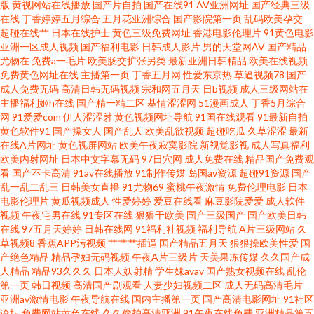
版
黄视网站在线播放
国产片自拍
国产在线91
AV亚洲网址
国产经典三级
免费 音影先锋共享资源尤物 岛国AV电影资源网 日本不卡网站 91网址在线入
在线
丁香婷婷五月综合
五月花亚洲综合
国产影院第一页
乱码欧美孕交
超碰在线艹
日本在线护士
黄色三级免费网址
香港电影伦理片
91黄色电影
口 老女自拍 91免费视屏大全 欧美韩国国产 91黑丝白虎 精品欧日美 中文字幕
亚洲一区成人视频
国产福利电影
日韩成人影片
男的天堂网AV
国产精品
尤物在
免费a一毛片
欧美肠交扩张另类
最新亚洲日韩精品
欧美在线视频
免费黄色网址在线
主播第一页
丁香五月网
性爱东京热
草逼视频78
国产
中文字幕在线中 国产精品不卡吗久久 五月花色色网 俺去也甜菜影视 深夜成
成人免费无码
高清日韩无码视频
宗和网五月天
日b视频
成人三级网站在
主播福利姬h在线
国产精一精二区
基情涩涩网
51漫画成人
丁香5月综合
人福利 bt资源网站 欧美少妇精品不卡 91蝌蚪在线网站 九一网站国产视频
网
91爱爱com
伊人涩涩射
黄色视频网址导航
91国在线观看
91最新自拍
黄色软件91
国产操女人
国产乱人
欧美乱欲视频
超碰吃瓜
久草涩涩
最新
在线A片网址
黄色视屏网站
欧美午夜寂寞影院
新视觉影视
成人写真福利
2026亚洲天堂视频 高清电影在线观看网站 午夜叉叉叉 高清无痕无码 无码午
欧美内射网址
日本中文字幕无码
97日穴网
成人免费在线
精品国产免费观
看
国产不卡高清
91av在线播放
91制作传媒
岛国av资源
超碰91资源
国产
夜成人一区 九一黄色仓库 91的美女视频 九一嫩白丝 91白丝国产 国产乱子伦
乱一乱二乱三
日韩美女直播
91尤物69
蜜桃午夜激情
免费伦理电影
日本
电影伦理片
黄瓜视频成人
性爱婷婷
爱豆在线看
麻豆影院爱爱
成人软件
视频
午夜宅男在线
91专区在线
狠狠干欧美
国产三级国产
国产欧美日韩
精品免费女 午夜成人 传媒二区传媒国产 四虎肏屄 成人ts伪娘 全网免费电影
在线
97五月天婷婷
日韩在线网
91福利社视频
福利导航
A片三级网站
久
草视频8
香蕉APP污视频
艹艹艹插逼
国产精品五月天
狠狠操欧美性爱
国
网站 91亚欧美日韩性爱网 女生小说网址 91精品日韩做爱片 黄色性视频 在线
产绝色精品
精品孕妇无码视频
午夜A片三级片
天美果冻传媒
久久国产成
人精品
精品93久久久
日本人妖射精
学生妹avav
国产熟女视频在线
乱伦
第一页
韩日视频
高清国产剧观看
人妻少妇视频二区
成人无码高清毛片
观看淫藏漫阁入口 黄色性爱影院 91叉逼91 国产乱妇乱子伦视频网址 伊人久
亚洲av激情电影
午夜导航在线
国内主播第一页
国产高清电影网址
91社区
论坛
免费网站黄色在线
久久偷拍高清亚洲
91午夜在线免费
亚洲精品第五