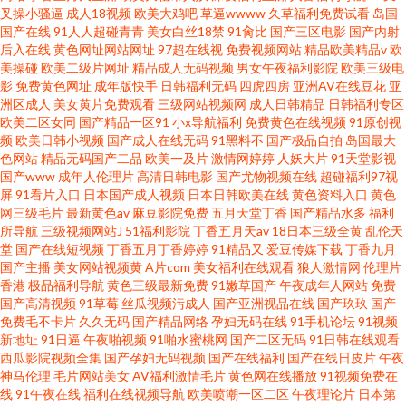
叉操小骚逼
成人18视频
欧美大鸡吧
草逼wwww
久草福利免费试看
岛国
国产在线
91人人超碰青青
美女白丝18禁
91肏比
国产三区电影
国产内射
后入在线
黄色网址网站网址
97超在线视
免费视频网站
精品欧美精品v
欧
美操碰
欧美二级片网址
精品成人无码视频
男女午夜福利影院
欧美三级电
影
免费黄色网址
成年版快手
日韩福利无码
四虎四房
亚洲AV在线豆花
亚
洲区成人
美女黄片免费观看
三级网站视频网
成人日韩精品
日韩福利专区
欧美二区女同
国产精品一区91
小x导航福利
免费黄色在线视频
91原创视
频
欧美日韩小视频
国产成人在线无码
91黑料不
国产极品自拍
岛国最大
色网站
精品无码国产二品
欧美一及片
激情网婷婷
人妖大片
91天堂影视
国产www
成年人伦理片
高清日韩电影
国产尤物视频在线
超碰福利97视
屏
91看片入口
日本国产成人视频
日本日韩欧美在线
黄色资料入口
黄色
网三级毛片
最新黄色av
麻豆影院免费
五月天堂丁香
国产精品水多
福利
所导航
三级视频网站J
51福利影院
丁香五月天av
18日本三级全黄
乱伦天
堂
国产在线短视频
丁香五月丁香婷婷
91精品又
爱豆传媒下载
丁香九月
国产主播
美女网站视频黄
A片com
美女福利在线观看
狼人激情网
伦理片
香港
极品福利导航
黄色三级最新免费
91嫩草国产
午夜成年人网站
免费
国产高清视频
91草莓
丝瓜视频污成人
国产亚洲视品在线
国产玖玖
国产
免费毛不卡片
久久无码
国产精品网络
孕妇无码在线
91手机论坛
91视频
新地址
91日逼
午夜啪视频
91啪水蜜桃网
国产二区无码
91日韩在线观看
西瓜影院视频全集
国产孕妇无码视频
国产在线福利
国产在线日皮片
午夜
神马伦理
毛片网站美女
AV福利激情毛片
黄色网在线播放
91视频免费在
线
91午夜在线
福利在线视频导航
欧美喷潮一区二区
午夜理论片
日本第