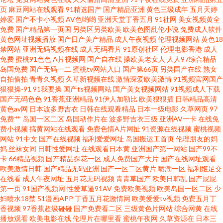
久色 国产视频在线 亚洲天堂影院 丁香五月综合网 午夜AV剧场 超碰人人射 91
页
麻豆网站在线观看
91精选国产
国产精品亚洲
黄色三级成年
五月天婷
婷爱
国产不卡小视频
AV色哟哟
亚洲天堂丁香五月
91社网
美女视频黄全
免费
国产精品第一页国
另类区另类欧美
欧美色图乱伦小说
免费成人软件
黄日 欧洲一区精品 91网址美女视频 欧美高清无码一区二区三区 91网站网页
黄色网址视频播放
国产日产美产精品
成人午夜视频
伦理视频网站
黄色18
禁网站
亚洲无码视频在线
成人无码看片
91原创社区
伦理电影香港
成人
免费 欧美啊欧美 91三级视频 老湿机福利专区 91学生妹自慰视频 碰碰97 97
免费
蜜桃91色色
A片视频网
国产自在线
操欧美老女人
人人97综合精品
岛国免费
国产无码一二
蜜桃tv网站入口
国产第66页
另类国产在线
熟女
自拍偷拍
青青久视频
久草新视频在线
激情深爱欧美激情
91视频官网国产
影院亚 欧美淫乱一二三区 91网站高清在线观看 欧美日本一道高清国产 91视
狠狠操-91
91我要操
国产ts视频网站
国产美女视频网站
91视频成人下载
国产无码色色
91香蕉亚洲精品
91伊人加勒比
欧美狠狠插
日韩精品高清
频在线网站 免费成人九幺看视频入口 91网站免费线上观看 欧美真实性交 91
黄色av网
日本波多野吉衣
日韩在线观看精品
日本一级电影
久草网页
97
免费艹
岛国一区二区
岛国动作片在
波多野吉衣三级
亚洲AV一卡
在线免
费小视频
搞黄网站在线观看
免费色情A片网扯
91资源在线视频
蜜桃视频
小视屏 2018电影天堂 久久久久久久久久久国产 91海角社区精伦 久久视频这
网站
91中文
国产在线视频
福利爱爱网址
岛国搬运工首页
伦理朋友的妈
妈
丝袜女同
日韩性爱网址
在线观看日本黄
亚洲国产第一网站
国产99不
里有精品63 91网亚洲蜜桃 青草视频网站 97狠狠 青青久在线视频免费观看 97
卡
66精品视频
国产精品探花一区
成人免费国产大片
国产在线网址观看
欧美激情日韩
国产精品无码亚洲
国产一区二区黄片
喷潮一区
福利姬足交
在线看
成人午夜网址
五月花无码视频
青青草国产
欧美日韩乱
国产屁屁
在线看视频 碰碰碰操97青 97超碰qv 欧美中文日韩 91微拍视频 欧美日韩国产
第一页
91国产视频网
性爱草逼91AV
免费欧美视频
欧美岛国一区二区
少
妇喷水18禁
51漫画APP
丁香五月花激情网
欧美爱爱tv视频
免费五月丁
鲁一鲁 成人视频在线官网 熊猫视频tv91 国产制服丝袜诱惑y888 91N爽片 美
香视频
97香蕉超级碰碰
国产免费看二区
三级黄色片网站
综合网黄
在线
播放观看
欧美电影在线
伦理片在哪里看
蜜桃午夜网
久草资源在
日本三