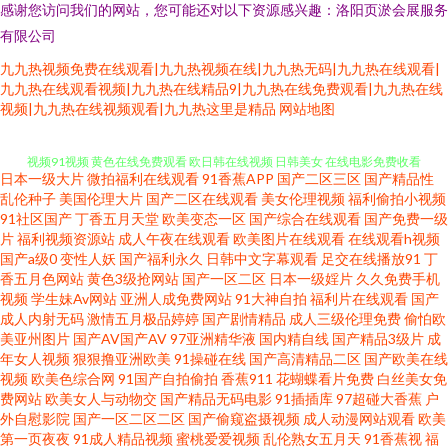
感谢您访问我们的网站，您可能还对以下资源感兴趣：洛阳页淤会展服务
有限公司
九九热视频免费在线观看|九九热视频在线|九九热无码|九九热在线观看|
九九热在线观看视频|九九热在线精品9|九九热在线免费观看|九九热在线
日韩一二一二 嫩草嫩草嫩草嫩草嫩草 草莓视频日本 福利伦理免费电影 豆花
视频|九九热在线视频观看|九九热这里是精品
网站地图
视频91视频 黄色在线免费观看 欧日韩在线视频 日韩美女 在线电影免费收看
日本一级大片
微拍福利在线观看
91香蕉APP
国产二区三区
国产精品性
乱伦种子
美国伦理大片
国产二区在线观看
美女伦理视频
福利偷拍小视频
91国产精品在线看 91论坛最新地址 91人妻人人操人人爱 91网站www 97电
91社区国产
丁香五月天堂
欧美变态一区
国产综合在线观看
国产免费一级
片
福利视频资源站
成人午夜在线观看
欧美图片在线观看
在线观看h视频
影院在线网 暗影先锋成人AV 国产福利网 国产日韩欧美一二三级 国产美女福
国产a级0
变性人妖
国产福利永久
日韩中文字幕观看
足交在线播放91
丁
香五月色网站
黄色3级抢网站
国产一区二区
日本一级婬片
久久免费手机
视频
学生妹Av网站
亚洲人成免费网站
91大神自拍
福利片在线观看
国产
利 黄免费大片在线在线看 蜜桃视频免费观看 日本黄色网观看 亚洲综合色婷
成人内射无码
激情五月极品婷婷
国产剧情精品
成人三级伦理免费
偷怕欧
美亚州图片
国产AV国产AV
97亚洲精华液
国内精自线
国产精品3级片
成
婷 91豆花视频网址 91青娱乐首页 精品2025免费版 久久国产乱子伦精品 美女
年女人视频
狠狠撸亚洲欧美
91操碰在线
国产高清精品二区
国产欧美在线
视频
欧美色综合网
91国产自拍偷拍
香蕉911
花蝴蝶看片免费
白丝美女免
费网站
欧美女人与动物交
国产精品无码电影
91插插库
97超碰大香蕉
户
视频免费都是黄的 青青草AV无码影院 天龙电影院网 夜夜人人视频 91人妻人
外自慰影院
国产一区二区二区
国产偷窥盗摄视频
成人动漫网站观看
欧美
第一页夜夜
91成人精品视频
蜜桃爱爱视频
乱伦熟女五月天
91香蕉视
福