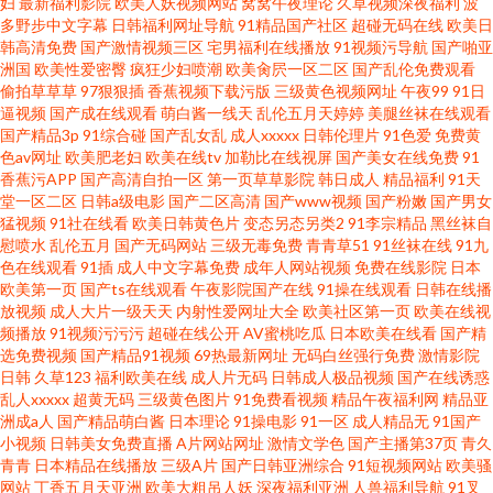
妇
最新福利影院
欧美人妖视频网站
窝窝午夜理论
久草视频深夜福利
波
产高清91 中文字幕在线女优 黄91www 91另类色图 欧美成人无码一区二区三
多野步中文字幕
日韩福利网址导航
91精品国产社区
超碰无码在线
欧美日
韩高清免费
国产激情视频三区
宅男福利在线播放
91视频污导航
国产啪亚
洲国
欧美性爱密臀
疯狂少妇喷潮
欧美肏屄一区二区
国产乱伦免费观看
区 成年视频 91欧美软件 欧美日韩变态免费 97电影院院 日韩性爱综合楼 国产
偷拍草草草
97狠狠插
香蕉视频下载污版
三级黄色视频网址
午夜99
91日
逼视频
国产成在线观看
萌白酱一线天
乱伦五月天婷婷
美腿丝袜在线观看
精品二三区视频 91黑丝国 欧美专欧精品一三区 第十九年 曰本免费网站 久久
国产精品3p
91综合碰
国产乱女乱
成人xxxxx
日韩伦理片
91色爱
免费黄
色av网址
欧美肥老妇
欧美在线tv
加勒比在线视屏
国产美女在线免费
91
香蕉污APP
国产高清自拍一区
第一页草草影院
韩日成人
精品福利
91天
乜精品 91喷水后入 欧美丝袜视频
堂一区二区
日韩a级电影
国产二区高清
国产www视频
国产粉嫩
国产男女
猛视频
91社在线看
欧美日韩黄色片
变态另态另类2
91李宗精品
黑丝袜自
慰喷水
乱伦五月
国产无码网站
三级无毒免费
青青草51
91丝袜在线
91九
色在线观看
91插
成人中文字幕免费
成年人网站视频
免费在线影院
日本
欧美第一页
国产ts在线观看
午夜影院国产在线
91操在线观看
日韩在线播
放视频
成人大片一级天天
内射性爱网址大全
欧美社区第一页
欧美在线视
频播放
91视频污污污
超碰在线公开
AV蜜桃吃瓜
日本欧美在线看
国产精
选免费视频
国产精品91视频
69热最新网址
无码白丝强行免费
激情影院
日韩
久草123
福利欧美在线
成人片无码
日韩成人极品视频
国产在线诱惑
乱人xxxxx
超黄无码
三级黄色图片
91免费看视频
精品午夜福利网
精品亚
洲成a人
国产精品萌白酱
日本理论
91操电影
91一区
成人精品无
91国产
小视频
日韩美女免费直播
A片网站网址
激情文学色
国产主播第37页
青久
青青
日本精品在线播放
三级A片
国产日韩亚洲综合
91短视频网站
欧美骚
网站
丁香五月天亚洲
欧美大粗吊人妖
深夜福利亚洲
人兽福利导航
91叉