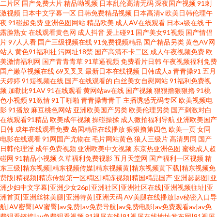
二片区
国产免费大片
精品呦视频
日本乱伦高清无码
深夜国产视频
91刺
激视频
日本中文字幕一区
日韩免费精品视频
日本高清v
欧美日韩伦理午
夜
91碰超免费
亚洲色图网站
精品欧美
成人AV在线观看
日本a级在线
干
露脸熟女
在线观看黄色网
成人抖音
爰上碰91
国产美女91视频
国产情侣
片
97人人看
国产三级视频在线
91免费视频精品
国产精品另类
黄色AV网
站人
黄色91福利社
污网址18禁
国产高清不卡二区
成人午夜视频免费
欧
美激情福利网
国产青青青草
91草逼视频
免费看片日韩
午夜视频福利免费
国产嫩草视频在线
69叉叉叉
最新日本在线视频
日韩成人a
青青操91
五月
天婷婷
91短视频在线
国产在线观看的
白丝美女自慰网站
91福利免费视
频
加勒比91AV
91在线观看
黄网站av在线
国产视频
狠狠擼狠狠擼
91桃
色小视频
91激情
91干啪啪
青青操青青干
主播诱惑无码专区
欧美视频电
影
91播放
麻豆桃色网站
亚洲欧美国产另类
欧美伦理另类
国产刺激对白
在线观看91精品
欧美成年视频
操碰操揉
成人微拍福利导航
亚洲欧美国产
日韩
成年在线观看免费
岛国精品在线播放
狠狠撸第四色
欧美一页
女同
电影在线观看
91网国产尤物在
毛片网站黄色
狼人三级片
高清男同
国产
日韩伦理淫
成年免费视频
亚洲欧美中文视频
东京热亚洲色图
蜜桃成人超
碰网
91精品小视频
久草福利免费视影
五月天堂网
国产福利一区视频
精
东三级|精东视频|精东视频传媒|精东视频黄|精东视频黄下载|精东视频免
费版|精视频|精冻传媒第一区精区|精冻视频|精国精品国产
亚洲瑟瑟图|亚
洲少妇中文字幕|亚洲少女26p|亚洲社区|亚洲社区在线|亚洲视频往址|亚
洲首页|亚洲丝袜美腿|亚洲特黄|亚洲天码
AV美腿在线播放|av秘密入口导
航|AV密臀|AV蜜臀|av免费|av免费导航|av免费电影|av免费观看av|av免
费观看链接|av免费观看视频
91视屏在线|91视屏在线地址发布网|91视屏