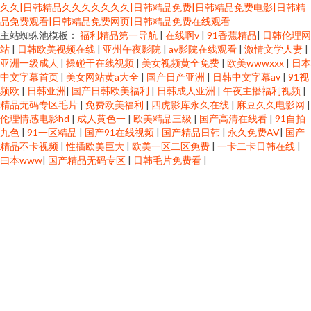
久久|日韩精品久久久久久久久|日韩精品免费|日韩精品免费电影|日韩精
品免费观看|日韩精品免费网页|日韩精品免费在线观看
主站蜘蛛池模板：
福利精品第一导航
|
在线啊v
|
91香蕉精品
|
日韩伦理网
站
|
日韩欧美视频在线
|
亚州午夜影院
|
av影院在线观看
|
激情文学人妻
|
亚洲一级成人
|
操碰干在线视频
|
美女视频黄全免费
|
欧美wwwxxx
|
日本
中文字幕首页
|
美女网站黄a大全
|
国产日产亚洲
|
日韩中文字幕av
|
91视
频欧
|
日韩亚洲
|
国产日韩欧美福利
|
日韩成人亚洲
|
午夜主播福利视频
|
精品无码专区毛片
|
免费欧美福利
|
四虎影库永久在线
|
麻豆久久电影网
|
伦理情感电影hd
|
成人黄色一
|
欧美精品三级
|
国产高清在线看
|
91自拍
九色
|
91一区精品
|
国产91在线视频
|
国产精品日韩
|
永久免费AV
|
国产
精品不卡视频
|
性插欧美巨大
|
欧美一区二区免费
|
一卡二卡日韩在线
|
曰本www
|
国产精品无码专区
|
日韩毛片免费看
|