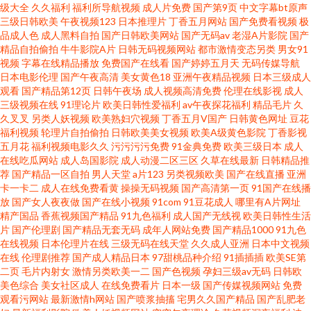
级大全
久久福利
福利所导航视频
成人片免费
国产第9页
中文字幕bt原声
丽姑娘视频在线观看 91白虎萝莉 久久精品毛片 91高清在线免费观看视频 欧
三级日韩欧美
午夜视频123
日本推理片
丁香五月网站
国产免费看视频
极
品成人色
成人黑料自拍
国产日韩欧美网站
国产无码av
老湿A片影院
国产
美人妖ⅩⅩ欧美人妖 99热这里只是精品 色戒汤唯版完整版 福利成人色导航 亚
精品自拍偷拍
牛牛影院A片
日韩无码视频网站
都市激情变态另类
男女91
视频
字幕在线精品播放
免费国产在线看
国产婷婷五月天
无码传媒导航
日本电影伦理
国产午夜高清
美女黄色18
亚洲午夜精品视频
日本三级成人
洲三级av 国产精品久久久久久精 91大神免费福利电影 毛片网址大全区 91资
观看
国产精品第12页
日韩午夜场
成人视频高清免费
伦理在线影视
成人
三级视频在线
91理论片
欧美日韩性爱福利
av午夜探花福利
精品毛片
久
源超碰总站 欧美中文字幕 超碰白浆国产 天天操天天日天天干 国产探花第一
久叉叉
另类人妖视频
欧美熟妇穴视频
丁香五月V国产
日韩黄色网址
豆花
福利视频
轮理片自拍偷拍
日韩欧美美女视频
欧美A级黄色影院
丁香影视
五月花
福利视频电影久久
污污污污免费
91金典免费
欧美三级日本
成人
页 中文字幕操日在线 乱片视频 91学生妹自慰 日韩AV综合 超在线视频观看 西
在线吃瓜网站
成人岛国影院
成人动漫二区三区
久草在线最新
日韩精品推
荐
国产精品一区自拍
男人天堂
a片123
另类视频欧美
国产在线直播
亚洲
瓜AV 国产成人精品性色在线 91tv精品 绿巨人网站 91软件男女涩涩噗噗噗噗
卡一卡二
成人在线免费看黄
操操无码视频
国产高清第一页
91国产在线播
放
国产女人夜夜做
国产在线小视频
91com
91豆花成人
哪里有A片网址
精产国品
香蕉视频国产精品
91九色福利
成人国产无线视
欧美日韩性生活
欧美日韩国产在线网站 97国产视频麻豆传媒 日本三级理论视频 bt迅雷种子磁
片
国产伦理剧
国产精品无套无码
成年人网站免费
国产精品1000
91九色
在线视频
日本伦理片在线
三级无码在线天堂
久久成人亚洲
日本中文视频
力链接 色情在线观看 成人性生活免费视频 香蕉视频色片下载 久操精品在线
在线
伦理剧推荐
国产成人精品日本
97甜桃品种介绍
91插插插
欧美SE第
二页
毛片内射女
激情另类欧美一二
国产色视频
孕妇三级av无码
日韩欧
美色综合
美女社区成人
在线免费看片
日本一级
国产传媒视频网站
免费
丁香花高清在线观看完整 91社入口 欧美性爱在线区 八哥 网战大全黄入口 国
观看污网站
最新激情h网站
国产喷浆抽搐
宅男久久国产精品
国产乱肥老