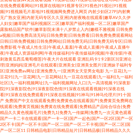
在线免费观看网站|91视屏在线啪|91视屏专区|91视色|91视社|91视视
频|91视视频毛片基地|91视视频网免费进入网页
内射少妇区27P|内射爽
无广熟女亚洲|内射无码专区久久亚洲|内射夜晚在线观看|嫩草AV久久伊
人妇女|嫩草国产福利视频区二区|嫩草国产福利视频一区二区|嫩草国产
露脸精品国产软件|嫩草影院未满十八岁禁止入内|嫩模不雅视频
日韩免费
a视频|日韩免费高清无码|日韩免费黄|日韩免费看|日韩免费免费观看网站
日韩|日韩免费视频|日韩免费网站|日韩免费无码|日韩免费无码专区|日韩
免费影视
午夜成人性生活|午夜成人羞羞|午夜成人直播|午夜成人直播午
夜|午夜成人资源福利网|午夜传媒福利|午夜传媒福利视频|午夜传煤|午夜
刺激黄瓜西瓜葡萄榴莲|午夜大片在线观看
亚洲乱码卡1卡2新区3|亚洲论
理|亚洲妈妈|亚洲毛片在线观看|亚洲美女|亚洲美女图片|亚洲妹子福利专
区|亚洲免费av网址|亚洲免费九一|亚洲男女天堂男女电影
九一豆花|九一
豆花91|九一豆花网|九一豆花网站|九一豆花在线观看|九一福利|九一福利
社区|九一福利视频网址|九一福利视频网址入口|九一高清视频
91深夜影
院|91深夜影院色|91深夜影院色情|91深夜在线观看视频|91深夜在线
看|91深夜在线免费观看|91深夜在线视频|91神马|91神马伦理片|91十国
产
免费国产中文在线观看免费|免费黄色在线观看国产|免费黄页免费网在
线观看|免费黄页视频|免费黄在线免费观看|免费精品产品绘合综合|免费
精品久久黄色视频毛片|免费九1|免费九一传媒网|免费九一次元黄色观看
国产一卡二卡在线观看|国产一卡一区|国产一起色|国产一区2区|国产一区
2区不卡|国产一区不卡|国产一区二|国产一区二不卡视|国产一区二区|国
产一区二区11
日韩精品电影|日韩精品短片|日韩精品极|日韩精品久久久