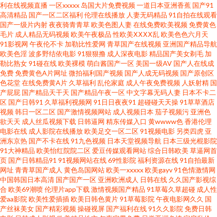
人插 91小视频网址 mmm91 国产精品视频 老司机黄色片 欧美区一区 欧美日
利在线视频直播
一区xxxxx
岛国大片免费视频
一道日本亚洲香蕉
国产91
高清精品
国产一区二区福利
伦理在线播放
人妻无码精品
91自拍在线观看
国产一级片内射
夜夜骑青青草
欧美色图人妻
在线免费欧美视频
免费黄色
韩戌人精品 神马电影 91av免费观看视频入口 97超碰操操操 成人大片视频 国
毛片
成人精品无码视频
欧美午夜极品
性欧美ⅩⅩⅩⅩ乱
欧美色色六月天
91影视网
午夜伦不卡
加勒比性爱网
青草国产在线视频
亚洲国产精品导航
产精品掏空网 精品国产久线观看视频 青青青爽视频在线观看 天龙在线影院
欧美色淫
波多野结依电影
91狠狠撸
成人深夜电影
精品国产美女剃毛
加
勒比熟女
91碰在线
欧美裸模
萌白酱国产一区
美国一级AV
国产人在线成
免费
免费黄色A片网址
微拍福利国产视频
国产人成无码视频
国产原创区
在线播放免费黄页视频 91性爱视频大全 wwwavttcom 国产日韩欧美久久 国
色花堂
在线免费黄A片
久草福利
乱伦家庭
成人午夜免费视频
人妖射精
国
产屁屁
国产精品天干天
国产精品午夜一区
中文字幕无码人妻
日本不卡二
产喷水自拍 欧美人妖一区 三年成全免费观看在线 91传播媒 91视频孕妇 国产
区
国产日韩91
久草福利视频网
91日日夜夜91
超碰碰天天操
91草草酒店
视频
韩日一区二区
国产激情视频网站
成人视频日本
茄子视频污
亚洲色
欲天天
成人丝瓜视频下载
日韩逼网
精东传媒入口
黄wwww色
香港伦理
精品色在线 久久特黄 欧美三级在线 日韩精品短片 91啦中文91 bt迅雷下载电
电影在线
成人影院在线播放
欧美足交一区二区
91视频电影
另类四虎
亚
洲东京热
国产不卡在线
91九色视频
日本天堂视频导航
日本三级光棍影院
影 欧美国产日韩精品综合 青青草视频免费观看 91传媒美女 久久久久久久久
91大神精品
欧美怡红院院二区
爱豆传媒观看网站
综合日韩欧美
草逼网首
页
国产日韩精品91
91视频网站在线
69性影院
福利资源在线
91自拍最新
网址
青青草国产成人
黄色岛国网站
欧美一xxxxx
欧美gayv
91色情激情网
久国产精品 91se成人 岛国avcom 欧美欧美日韩综合一品视频 2019最新电影
中国韩国日本高清
国产国产一区
亚洲欧洲成人
日韩在线
久久国产影视综
合
欧美69潮喷
伦理片app下载
激情视频国产精品
91草莓久草超碰
成人性
网站 国产黄AV巨乳后入啊 日本五月天撸啊撸 91女优福利姬 国产福利在线观
爱aa影院
欧美性爱插插
欧美日韩色黄片
91草莓影院
午夜电影网久久
国
产丝袜美女
国产精彩视频
操碰视屏
国产福利在线
91久久影院
免费日韩